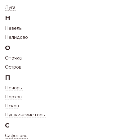
Луга
Н
100
ВОДОСТОКИ МЕТАЛЛИЧЕСКИЕ МП
ТОВАРОВ
Невель
Нелидово
О
Опочка
Остров
П
Печоры
Водосток
Водосток
Водосток
металлический
металлический
металлический
Порхов
прямоугольный
125/90
125/100
120/86
29 товаров
34 товара
Псков
15 товаров
Пушкинские горы
С
Сафоново
Сортировать по: