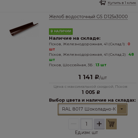
Купить в 1 клик
Желоб водосточный GS D125х3000
В НАЛИЧИИ
Наличие на складе:
Псков, Железнодорожная, 41 (Склад 1) :
0
шт
Псков, Железнодорожная, 41 (Склад 2) :
48
шт
Псков, Шоссейная, 3Б :
13 шт
1 141
Р
/
шт
Цена с максимальной скидкой, Псков:
1 005
Р
Выбор цвета и наличие на складах:
RAL 8017 Шоколадно-Коричневы
–
+
Ед.изм:
шт