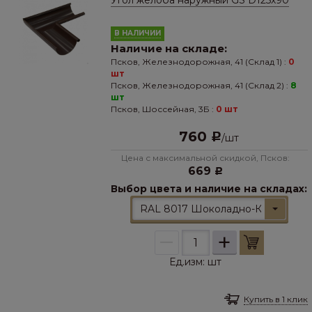
Угол желоба наружный GS D125х90
В НАЛИЧИИ
Наличие на складе:
Псков, Железнодорожная, 41 (Склад 1) :
0
шт
Псков, Железнодорожная, 41 (Склад 2) :
8
шт
Псков, Шоссейная, 3Б :
0 шт
760
Р
/
шт
Цена с максимальной скидкой, Псков:
669
Р
Выбор цвета и наличие на складах:
RAL 8017 Шоколадно-Коричневы
–
+
Ед.изм:
шт
Купить в 1 клик