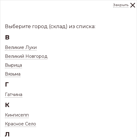
Закрыть
0
Склад:
Укажите город
8 (8112)
291-000
sale@centerkrovel.ru
Выберите город (склад) из списка:
В
Великие Луки
Великий Новгород
Вырица
Вязьма
Г
Гатчина
МЕНЮ
К
/
Каталог
/
Водосточные системы
/
Кингисепп
Водостоки металлические МП
Красное Село
Л
Фильтр