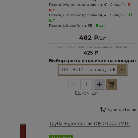
Псков, Железнодорожная, 41 (Склад 1) :
0
шт
Псков, Железнодорожная, 41 (Склад 2) :
13
шт
Псков, Шоссейная, 3Б :
8 шт
482
Р
/
шт
Цена с максимальной скидкой, Псков:
425
Р
Выбор цвета и наличие на складах:
RAL 8017 Шоколадно-Коричневы
–
+
Ед.изм:
шт
Купить в 1 клик
Труба водосточная D150х1000 (МП)