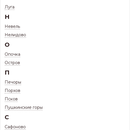
Профиль НС-35 ЦН 0,65мм (стеновой, кровельный, забор)
Луга
Профиль НС-35 ЦН 0,65мм (стеновой,
Н
кровельный, забор)
Невель
Нелидово
О
Опочка
Остров
П
Печоры
Порхов
Псков
Пушкинские горы
С
633
Цена:
Р
Сафоново
551
Цена с максимальной скидкой, Псков:
Р