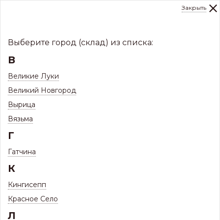
Закрыть
0
Склад:
Укажите город
8 (8112)
291-000
sale@centerkrovel.ru
Выберите город (склад) из списка:
В
Великие Луки
Великий Новгород
Вырица
Вязьма
Г
Гатчина
МЕНЮ
К
/
Каталог
/
Кровли
/
Кингисепп
Профнастил и комплектующие
/
Красное Село
Л
Профнастил Профиль НС 35
/