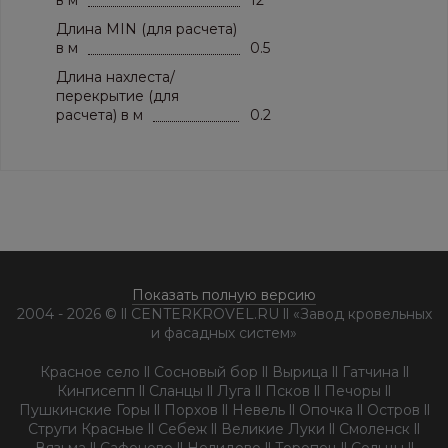
в м
12
Длина MIN (для расчета)
в м
0.5
Длина нахлеста/
перекрытие (для
расчета) в м
0.2
Показать полную версию
2004 - 2026 © ll CENTERKROVEL.RU ll «Завод кровельных
и фасадных систем»
Красное село ll Сосновый бор ll Вырица ll Гатчина ll
Кингисепп ll Сланцы ll Луга ll Псков ll Печоры ll
Пушкинские Горы ll Порхов ll Невель ll Опочка ll Остров ll
Струги Красные ll Себеж ll Великие Луки ll Смоленск ll