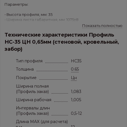
Параметры:
• Высота профиля, мм: 35
• Ширина листа габаритная, мм: 1075±8
• Ширина полезная, мм: 1000±5/800±5(Цвет)
Показать полностью
• Толщина листа, мм: Super Premium (0.7 мм)
Технические характеристики Профиль
• Вес 1 м.кв.,кг/м.кв.: 6,257
• Холоднокатанная горячеоцинкованная сталь
НС-35 ЦН 0,65мм (стеновой, кровельный,
забор)
Применение: скатные кровли, заборы, несущие
конструкции.
Тип профиля
HC35
Толщина
0.65
Покрытие
Цн
Ширина полная
(Профиль заказ)
1,083
Ширина рабочая
1,005
Интервалы длин
(Профиль заказ)
0,5-12
Длина MAX (для расчета)