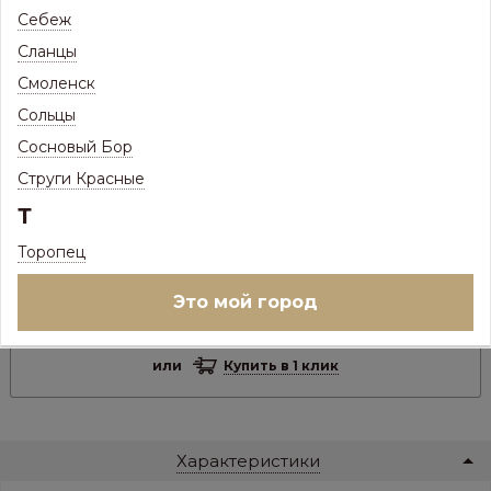
Себеж
Сланцы
Цвет металла:
Смоленск
Сольцы
Сосновый Бор
ПОД ЗАКАЗ
Струги Красные
Товар доступен под заказ
Т
Ед.изм:
кв.м.
–
+
Торопец
Это мой город
В корзину
или
Купить в 1 клик
Характеристики