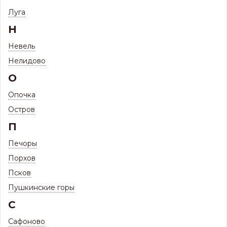
Профиль 20 R ЦН ЭКО (стеновой, кровельный, забор)
Луга
Профиль 20 R ЦН ЭКО (стеновой,
Н
кровельный, забор)
Невель
Нелидово
О
Опочка
Остров
П
Печоры
Порхов
Псков
Пушкинские горы
С
Сафоново