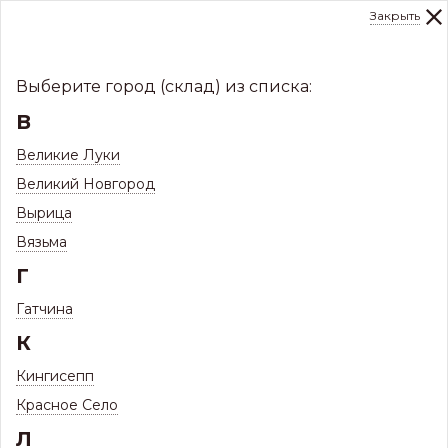
Закрыть
0
Склад:
Укажите город
8 (8112)
291-000
sale@centerkrovel.ru
Выберите город (склад) из списка:
В
Великие Луки
Великий Новгород
Вырица
Вязьма
Г
Гатчина
МЕНЮ
К
/
Каталог
/
Кровли
/
Кингисепп
Профнастил и комплектующие
/
Красное Село
Л
Профнастил Профиль 20R
/