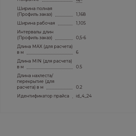
Ширина полная
(Профиль заказ)
1,168
Ширина рабочая
1,105
Интервалы длин
(Профиль заказ)
0,5-6
Длина MAX (для расчета)
в м
6
Длина MIN (для расчета)
в м
0.5
Длина нахлеста/
перекрытие (для
расчета) в м
0.2
Идентификатор прайса
id_4_24