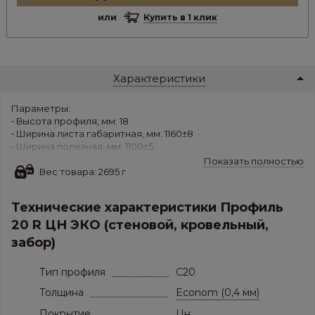
или
Купить в 1 клик
Характеристики
Параметры:
• Высота профиля, мм: 18
• Ширина листа габаритная, мм: 1160±8
• Ширина полезная, мм: 1100±5
• Толщина листа, мм: Econom (0,4 мм)
Показать полностью
• Вес 1 м.кв.,кг/м.кв.: 2,695
Вес товара: 2695 г
• Материал: Холоднокатанная горячеоцинкованная сталь
Технические характеристики Профиль
Применение: стены, потолки, перегородки, заборы,
скатные кровли.
20 R ЦН ЭКО (стеновой, кровельный,
забор)
Тип профиля
C20
Толщина
Econom (0,4 мм)
Покрытие
Цн