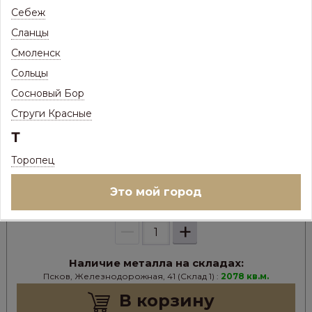
Себеж
Сланцы
Смоленск
384
Цена:
Р
Сольцы
334
Цена с максимальной скидкой, Псков:
Р
Сосновый Бор
Струги Красные
Цвет металла:
Т
Торопец
В НАЛИЧИИ
Это мой город
Ед.изм:
кв.м.
–
+
Наличие металла на складах:
Псков, Железнодорожная, 41 (Склад 1) :
2078 кв.м.
В корзину