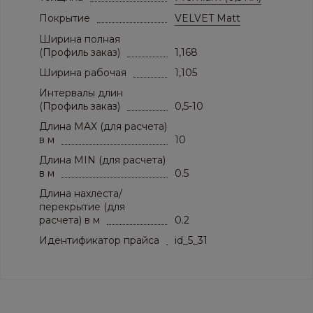
Покрытие
VELVET Matt
Ширина полная
(Профиль заказ)
1,168
Ширина рабочая
1,105
Интервалы длин
(Профиль заказ)
0,5-10
Длина MAX (для расчета)
в м
10
Длина MIN (для расчета)
в м
0.5
Длина нахлеста/
перекрытие (для
расчета) в м
0.2
Идентификатор прайса
id_5_31