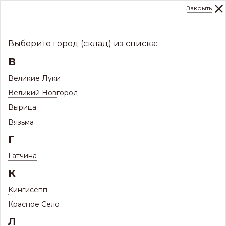
Закрыть
0
Склад:
Укажите город
8 (8112)
291-000
sale@centerkrovel.ru
Выберите город (склад) из списка:
В
Великие Луки
Великий Новгород
Вырица
Вязьма
Г
Гатчина
МЕНЮ
К
/
Каталог
/
Кровли
/
Кингисепп
Профнастил и комплектующие
/
Красное Село
Л
Профнастил Профиль 20R
/