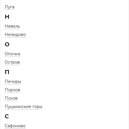
Профиль 20 R КРИСТАЛЛ (Односторонний, матовый) 0,5мм
Луга
(стеновой, кровельный, забор)
Н
Профиль 20 R КРИСТАЛЛ
(Односторонний, матовый) 0,5мм
Невель
(стеновой, кровельный, забор)
Нелидово
О
Опочка
Остров
П
Печоры
Порхов
Псков
Пушкинские горы
С
Сафоново