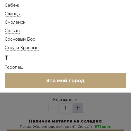
Себеж
Сланцы
Смоленск
Сольцы
868
Цена:
Р
Сосновый Бор
677
Цена с максимальной скидкой, Псков:
Р
Струги Красные
Т
Цвет металла:
Торопец
Это мой город
В НАЛИЧИИ
Ед.изм:
кв.м.
–
+
Наличие металла на складах:
Псков, Железнодорожная, 41 (Склад 1) :
871 кв.м.