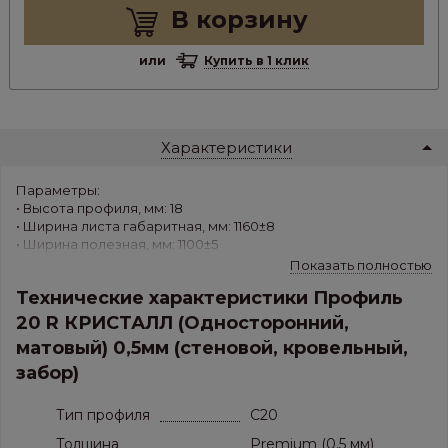
В корзину
или
Купить в 1 клик
Характеристики
Параметры:
• Высота профиля, мм: 18
• Ширина листа габаритная, мм: 1160±8
• Ширина полезная, мм: 1100±5
• Толщина листа, мм: 0.5 мм
Показать полностью
• Вес 1 м.кв.,кг/м.кв.: 4,129
Технические характеристики Профиль
• Материал: Холоднокатанная горячеоцинкованная сталь с
матовым покрытием KRISTAL Matt - Кристал
20 R КРИСТАЛЛ (Односторонний,
матовый) 0,5мм (стеновой, кровельный,
Применение: стены, потолки, перегородки, заборы,
скатные кровли
забор)
Тип профиля
C20
Толщина
Premium (0,5 мм)