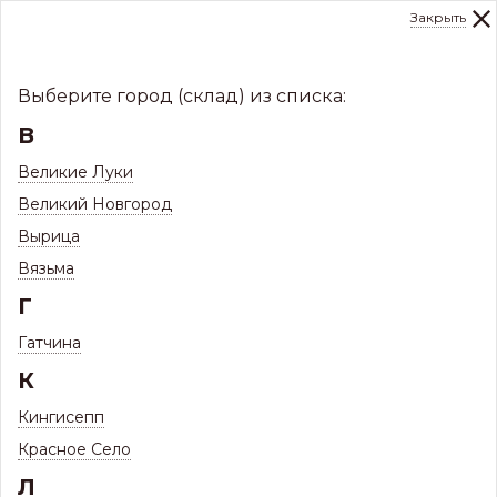
Закрыть
0
Склад:
Укажите город
8 (8112)
291-000
sale@centerkrovel.ru
Выберите город (склад) из списка:
В
Великие Луки
Великий Новгород
Вырица
Вязьма
Г
Гатчина
МЕНЮ
К
/
Каталог
/
Кровли
/
Кингисепп
Металлочерепица и комплектующие
/
Красное Село
Л
Металлочерепица Монтеррей-Люкс
/