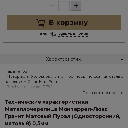
–
+
В корзину
или
Купить в 1 клик
Характеристики
Параметры:
• Материалы: Холоднокатанная горячеоцинокванная сталь с
покрытием Granit Matt Pural
• Вес 1 м.кв., кг/м.кв.: 3,794
• Толщина листа, мм: Premium (0,5 мм)
Показать полностью
• Шаг волны, мм: 350
Технические характеристики
• Ширина полезная, мм: 1100±8
• Ширина листа габаритная, мм: 1195±10
Металлочерепица Монтеррей-Люкс
• Высота волны, мм: 25
Гранит Матовый Пурал (Односторонний,
• Минимальная длина, м: 0,8
• Максимальная длина, м: 6,0
матовый) 0,5мм