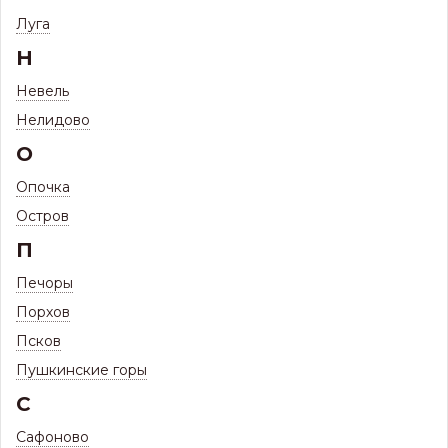
Металлочерепица Монтеррей-Люкс Гранит Матовый
Луга
Пурал (Односторонний, матовый) 0,5мм
Н
Металлочерепица Монтеррей-Люкс
Гранит Матовый Пурал (Односторонний,
Невель
матовый) 0,5мм
Нелидово
О
Опочка
Остров
П
Печоры
Порхов
Псков
Пушкинские горы
С
Сафоново