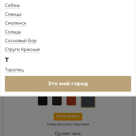
Себеж
Сланцы
Смоленск
Сольцы
Сосновый Бор
Струги Красные
Т
1 126
Цена:
Р
879
Торопец
Цена с максимальной скидкой, Псков:
Р
Это мой город
Цвет металла:
ПОД ЗАКАЗ
Товар доступен под заказ
Ед.изм:
кв.м.