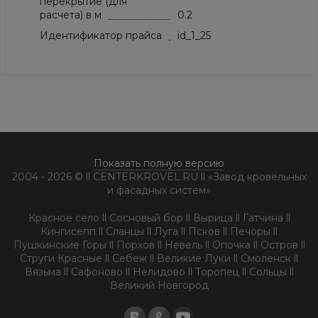
перекрытие (для
расчета) в м
0.2
Идентификатор прайса
id_1_25
Показать полную версию
2004 - 2026 © ll CENTERKROVEL.RU ll «Завод кровельных
и фасадных систем»
Красное село ll Сосновый бор ll Вырица ll Гатчина ll
Кингисепп ll Сланцы ll Луга ll Псков ll Печоры ll
Пушкинские Горы ll Порхов ll Невель ll Опочка ll Остров ll
Струги Красные ll Себеж ll Великие Луки ll Смоленск ll
Вязьма ll Сафоново ll Нелидово ll Торопец ll Сольцы ll
Великий Новгород