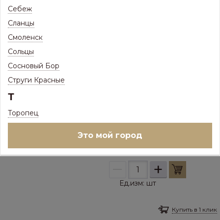
+
Себеж
Ед.изм:
шт
Сланцы
Смоленск
Купить в 1 клик
Сольцы
Профиль НС-35 3м ПЭ НОРД 0,45
Сосновый Бор
(стеновой, кровельный, забор) склад
Струги Красные
RAL 3005 Винный красный
Т
ПОД ЗАКАЗ
Товар доступен под заказ
Торопец
2 270
Р
/
шт
Это мой город
Цена с максимальной скидкой, Псков:
2 270
Р
–
+
Ед.изм:
шт
Купить в 1 клик