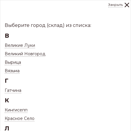
Закрыть
0
Склад:
Укажите город
8 (8112)
291-000
sale@centerkrovel.ru
Выберите город (склад) из списка:
В
Великие Луки
Великий Новгород
Вырица
Вязьма
Г
Гатчина
МЕНЮ
К
/
Каталог
/
Кровли
/
Кингисепп
Профнастил и комплектующие
/
Профнастил Склад
Красное Село
Л