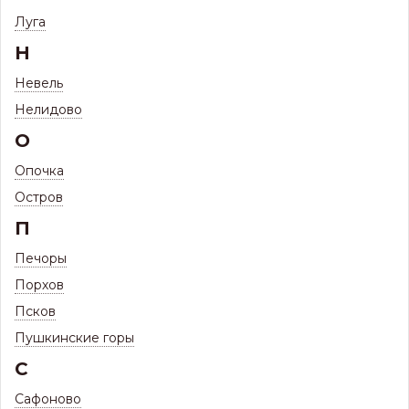
Фильтр
Луга
Н
66 ТОВАРОВ
ПРОФНАСТИЛ СКЛАД
Невель
(ГОТОВЫЕ ЛИСТЫ НА СКЛАДЕ)
Нелидово
О
Наличию и цене ↑
Сортировать по:
Опочка
Остров
Профиль НС-35 3м ПЭ НОРД 0,45
П
(стеновой, кровельный, забор) склад
RAL 6005 Зеленый мох
Печоры
ПОД ЗАКАЗ
Порхов
Товар доступен под заказ
Псков
2 270
Р
/
шт
Пушкинские горы
Цена с максимальной скидкой, Псков:
С
2 270
Р
–
Сафоново