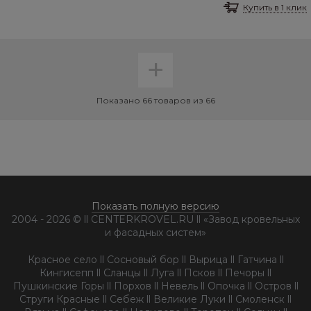
Купить в 1 клик
+
Показано 66 товаров из 66
Показать полную версию
2004 - 2026 © ll CENTERKROVEL.RU ll «Завод кровельных
и фасадных систем»
Красное село ll Сосновый бор ll Вырица ll Гатчина ll
Кингисепп ll Сланцы ll Луга ll Псков ll Печоры ll
Пушкинские Горы ll Порхов ll Невель ll Опочка ll Остров ll
Струги Красные ll Себеж ll Великие Луки ll Смоленск ll