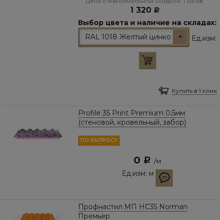
Цена с максимальной скидкой, Псков:
1 320
Р
Выбор цвета и наличие на складах:
RAL 1018 Желтый цинковый
Ед.изм:
Купить в 1 клик
Profile 35 Print Premium 0,5мм
(стеновой, кровельный, забор)
ПО ЗАПРОСУ
0
Р
/
м
Ед.изм:
м
Профнастил МП HC35 Norman
Премьер