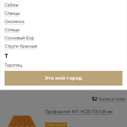
Себеж
Профнастил МП HC35 ПЭ 0,7 мм
Сланцы
Смоленск
ПОД ЗАКАЗ
Товар доступен под заказ
Сольцы
1 016
Сосновый Бор
Р
/
кв.м.
Струги Красные
Цена с максимальной скидкой, Псков:
976
Р
Т
Выбор цвета и наличие на складах:
Торопец
RAL 1014 Слоновая кость
Это мой город
Ед.изм:
кв.м.
Купить в 1 клик
Профнастил МП HC35 ПЭ 0,8 мм
ПОД ЗАКАЗ