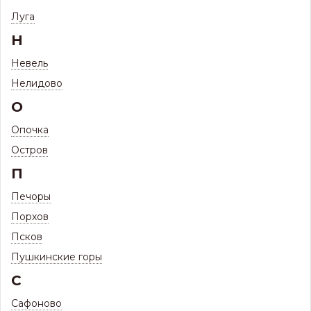
Фильтр
Луга
Н
Невель
ПРОФНАСТИЛ ПРОФИЛЬ НC35
25 ТОВАРОВ
Нелидово
(ТОЛЩИНА ОТ 0,45 ММ - 0,9 ММ)
О
(ИЗГОТОВЛЕНИЕ В РАЗМЕР)
Опочка
Остров
П
Печоры
Порхов
Псков
Пушкинские горы
С
Наличию и цене ↑
Сортировать по:
Сафоново