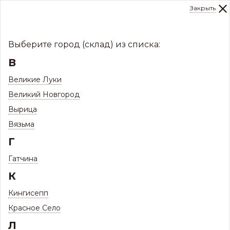
Закрыть
0
Склад:
Укажите город
8 (8112)
291-000
sale@centerkrovel.ru
Выберите город (склад) из списка:
В
Великие Луки
Великий Новгород
Вырица
Вязьма
Г
Гатчина
МЕНЮ
К
/
Каталог
/
Фасады
/
Кингисепп
Профнастил и комплектующие
/
Красное Село
Профнастил Профиль НC35 (толщина от 0,45 мм - 0,9 мм)
Л