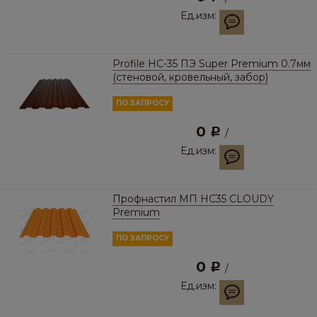
Ед.изм:
Profile НС-35 ПЭ Super Premium 0.7мм
(стеновой, кровельный, забор)
ПО ЗАПРОСУ
0
Р
/
Ед.изм:
Профнастил МП HC35 CLOUDY
Premium
ПО ЗАПРОСУ
0
Р
/
Ед.изм: