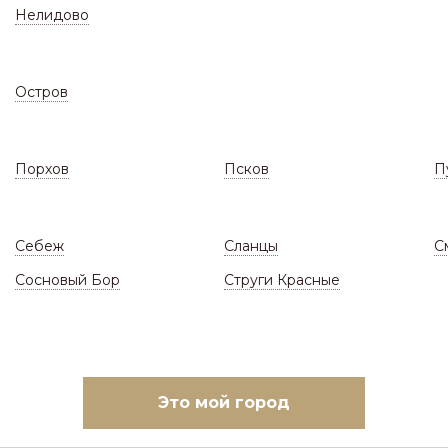
Нелидово
Остров
Порхов
Псков
П
СКЛАД
ЗАКАЗАТЬ МОНТАЖ
(Цены и наличие)
(Ответы н
Себеж
Сланцы
С
асады
/
Профнастил и комплектующие
/
Про
Сосновый Бор
Струги Красные
ПРОФНАСТИЛ С
(ГОТОВЫЕ ЛИСТЫ НА 
Это мой город
овать по:
Наличию и цене
Цене