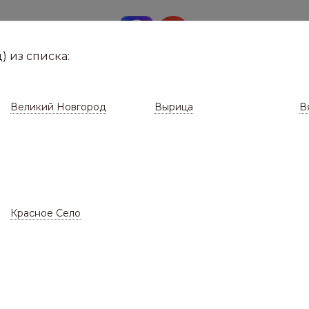
8 (8112)
291-0
е город
) из списка:
Великий Новгород
Вырица
В
Красное Село