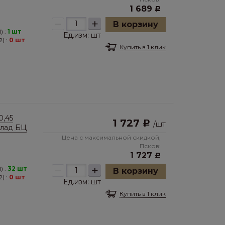
1 689
Р
–
+
В корзину
) :
1 шт
Ед.изм:
шт
) :
0 шт
Купить в 1 клик
0,45
1 727
Р
/
шт
клад БЦ
Цена с максимальной скидкой,
Псков:
1 727
Р
–
+
) :
32 шт
В корзину
) :
0 шт
Ед.изм:
шт
Купить в 1 клик