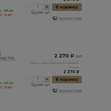
–
+
В корзину
) :
38 шт
Ед.изм:
шт
) :
0 шт
Купить в 1 клик
5
2 270
Р
/
шт
клад RAL
Цена с максимальной скидкой,
Псков:
2 270
Р
–
+
В корзину
) :
43 шт
Ед.изм:
шт
) :
0 шт
Купить в 1 клик