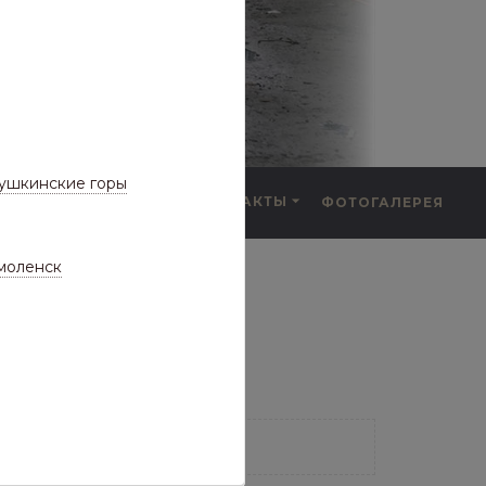
ушкинские горы
F.A.Q.
КОНТАКТЫ
ФОТОГАЛЕРЕЯ
а частые вопросы)
моленск
фнастил Склад
73 ТОВАРА
КЛАД
СКЛАДЕ)