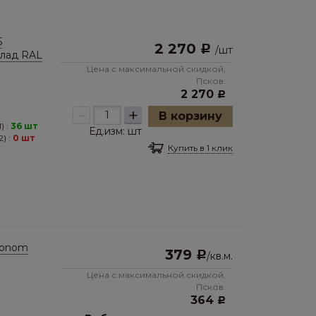
5
2 270
Р
/
шт
клад RAL
Цена с максимальной скидкой,
Псков:
2 270
Р
–
+
В корзину
) :
36 шт
Ед.изм:
шт
) :
0 шт
Купить в 1 клик
conom
379
Р
/
кв.м.
Цена с максимальной скидкой,
Псков:
364
Р