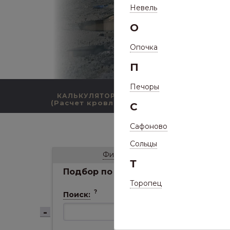
Невель
О
Опочка
П
Печоры
КАЛЬКУЛЯТОР
КАТАЛОГ ПРОДУКЦИИ
(Расчет кровли)
С
Сафоново
/
Каталог
/
Ф
Сольцы
Фильтр
Т
Подбор по параметрам
Торопец
?
Поиск:
Сортир