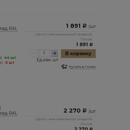
1 891
Р
/
шт
клад RAL
Цена с максимальной скидкой,
Псков:
1 891
Р
–
+
В корзину
) :
44 шт
Ед.изм:
шт
) :
0 шт
Купить в 1 клик
5
2 270
Р
/
шт
клад RAL
Цена с максимальной скидкой,
Псков:
2 270
Р