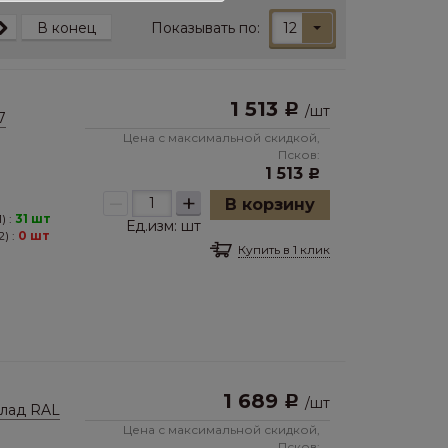
Показывать по:
12
В конец
1 513
Р
/
шт
7
Цена с максимальной скидкой,
Псков:
1 513
Р
–
+
В корзину
) :
31 шт
Ед.изм:
шт
) :
0 шт
Купить в 1 клик
1 689
Р
/
шт
клад RAL
Цена с максимальной скидкой,
Псков: