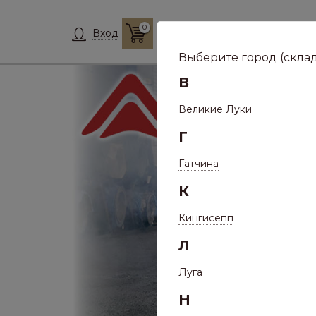
0
Склад:
Укажит
Вход
Выберите город (склад
В
Великие Луки
Г
Гатчина
К
Кингисепп
Л
Луга
Н