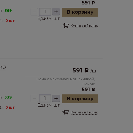
591
Р
–
+
) :
369
В корзину
Ед.изм:
шт
) :
0 шт
Купить в 1 клик
ЭКО
591
Р
/
шт
й
Цена с максимальной скидкой,
Псков:
591
Р
–
+
) :
339
В корзину
Ед.изм:
шт
) :
0 шт
Купить в 1 клик