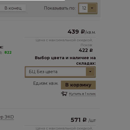
Показывать по:
12
В конец
439
Р
/
кв.м.
Цена с максимальной скидкой,
Псков:
х:
422
Р
) :
822
Выбор цвета и наличие на
складах:
БЦ Без цвета
Ед.изм:
кв.м.
В корзину
Купить в 1 клик
ер ЭКО
571
Р
/
шт
Цена с максимальной скидкой,