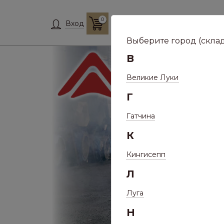
0
Склад:
Укажит
Вход
Выберите город (склад
В
Великие Луки
Г
Гатчина
К
Кингисепп
Л
Луга
Н