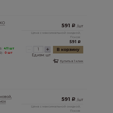
ЭКО
591
Р
/
шт
Цена с максимальной скидкой,
Псков:
591
Р
–
+
) :
411 шт
В корзину
) :
0 шт
Ед.изм:
шт
Купить в 1 клик
новой,
591
Р
/
шт
мох
Цена с максимальной скидкой,
Псков: