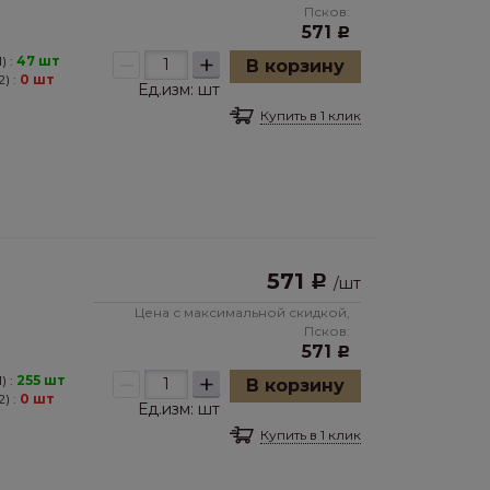
Псков:
571
Р
–
+
) :
47 шт
В корзину
) :
0 шт
Ед.изм:
шт
Купить в 1 клик
571
Р
/
шт
Цена с максимальной скидкой,
Псков:
571
Р
–
+
) :
255 шт
В корзину
) :
0 шт
Ед.изм:
шт
Купить в 1 клик