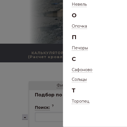
Невель
О
Опочка
П
Печоры
КАЛЬКУЛЯТОР
КАТАЛОГ ПРОДУКЦИИ
(Расчет кровли)
С
Сафоново
/
Каталог
/
Ф
Сольцы
Фильтр
Т
Подбор по параметрам
Торопец
?
Поиск:
Сортир