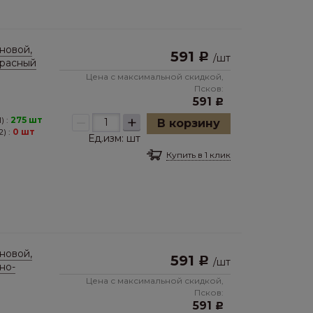
новой,
591
Р
/
шт
красный
Цена с максимальной скидкой,
Псков:
591
Р
–
+
) :
275 шт
В корзину
) :
0 шт
Ед.изм:
шт
Купить в 1 клик
новой,
591
Р
/
шт
но-
Цена с максимальной скидкой,
Псков:
591
Р