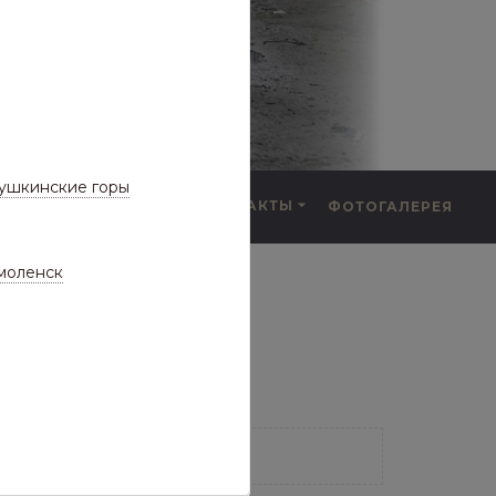
ушкинские горы
F.A.Q.
КОНТАКТЫ
ФОТОГАЛЕРЕЯ
а частые вопросы)
моленск
фнастил Склад
73 ТОВАРА
КЛАД
СКЛАДЕ)