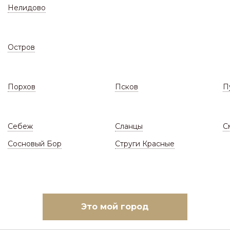
Нелидово
Остров
Порхов
Псков
П
СКЛАД
ЗАКАЗАТЬ МОНТАЖ
(Цены и наличие)
(Ответы н
Себеж
Сланцы
С
асады
/
Профнастил и комплектующие
/
Про
Сосновый Бор
Струги Красные
ПРОФНАСТИЛ С
(ГОТОВЫЕ ЛИСТЫ НА 
Это мой город
овать по:
Наличию и цене
Цене