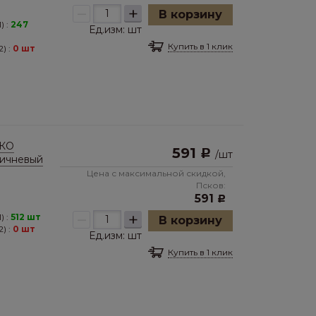
–
+
В корзину
) :
247
Ед.изм:
шт
Купить в 1 клик
) :
0 шт
ЭКО
591
Р
/
шт
ричневый
Цена с максимальной скидкой,
Псков:
591
Р
–
+
) :
512 шт
В корзину
) :
0 шт
Ед.изм:
шт
Купить в 1 клик