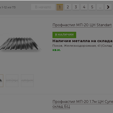
В начало
2
3
4
5
...
1
 1-12 из
73
Профнастил МП-20 ЦН Standart
В НАЛИЧИИ
Наличие металла на склада
Псков, Железнодорожная, 41 (Склад 1
кв.м.
Профнастил МП-20 1.7м ЦН Суп
склад БЦ