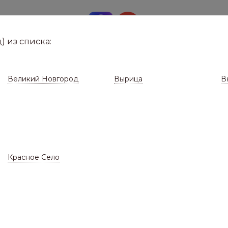
8 (8112)
291-0
е город
) из списка:
Великий Новгород
Вырица
В
Красное Село