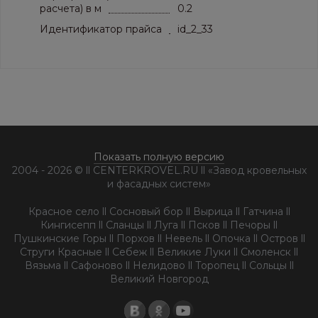
расчета) в м
0.2
Идентификатор прайса
id_2_33
Показать полную версию
2004 - 2026 © ll CENTERKROVEL.RU ll «Завод кровельных
и фасадных систем»
Красное село ll Сосновый бор ll Вырица ll Гатчина ll
Кингисепп ll Сланцы ll Луга ll Псков ll Печоры ll
Пушкинские Горы ll Порхов ll Невель ll Опочка ll Остров ll
Струги Красные ll Себеж ll Великие Луки ll Смоленск ll
Вязьма ll Сафоново ll Нелидово ll Торопец ll Сольцы ll
Великий Новгород