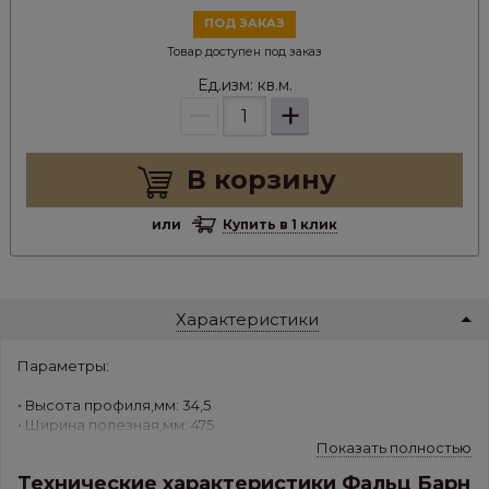
ПОД ЗАКАЗ
Товар доступен под заказ
Ед.изм:
кв.м.
–
+
В корзину
или
Купить в 1 клик
Характеристики
Параметры:
• Высота профиля,мм: 34,5
• Ширина полезная,мм: 475
• Ширина габаритная,мм: 510
Показать полностью
• Длина,м: от 1 до 8
Технические характеристики Фальц Барн
• Вес,кг/м.кв.: 4,604