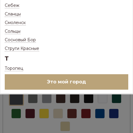
Себеж
Сланцы
Смоленск
Сольцы
Сосновый Бор
Струги Красные
Т
843
Цена:
Р
658
Торопец
Цена с максимальной скидкой, Псков:
Р
Это мой город
Цвет металла: