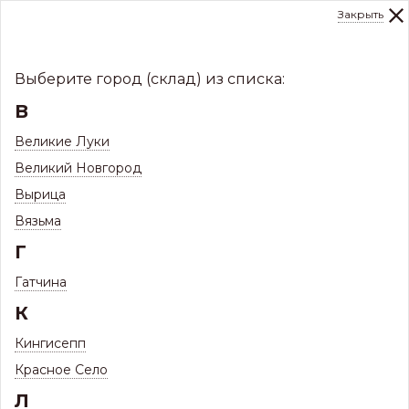
Закрыть
0
Склад:
Укажите город
8 (8112)
291-000
sale@centerkrovel.ru
Выберите город (склад) из списка:
В
Великие Луки
Великий Новгород
Вырица
Вязьма
Г
Гатчина
МЕНЮ
К
/
Каталог
/
Кровли
/
Кингисепп
Фальцевая кровля и комплектующие
/
Красное Село
Л
Фальцевая кровля Барн Хаус 475
/