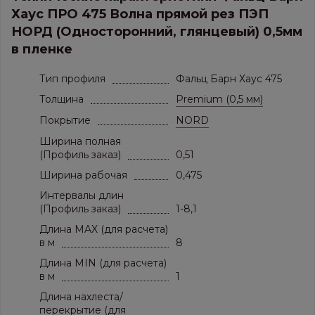
• Толщина листа,мм: Premium (0.5 мм)
Хаус ПРО 475 Волна прямой рез ПЭП
• Покрытие: ПЭП NORD Сибирь
НОРД (Односторонний, глянцевый) 0,5мм
в пленке
Тип профиля
Фальц Барн Хаус 475
Толщина
Premium (0,5 мм)
Покрытие
NORD
Ширина полная
(Профиль заказ)
0,51
Ширина рабочая
0,475
Интервалы длин
(Профиль заказ)
1-8,1
Длина MAX (для расчета)
в м
8
Длина MIN (для расчета)
в м
1
Длина нахлеста/
перекрытие (для