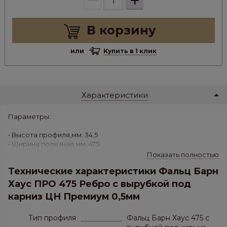
+
В корзину
или
Купить в 1 клик
Характеристики
Параметры:
• Высота профиля,мм: 34,5
• Ширина полезная,мм: 475
• Ширина габаритная,мм: 510
Показать полностью
• Длина,м: от 1 до 8
Технические характеристики Фальц Барн
• Вес,кг/м.кв.: 4,604
• Толщина листа,мм: Premium (0.5 мм)
Хаус ПРО 475 Ребро с вырубкой под
• Покрытие: без покрытия
карниз ЦН Премиум 0,5мм
Тип профиля
Фальц Барн Хаус 475 с