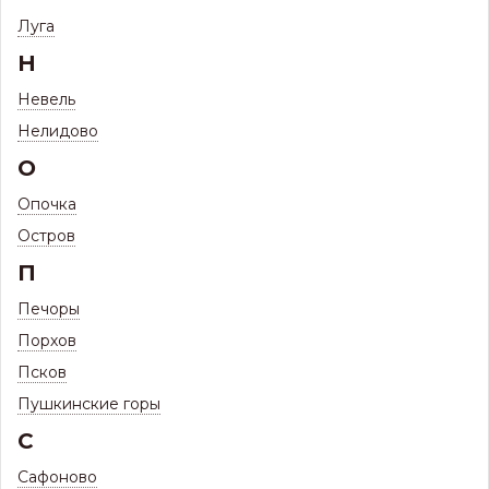
Фальц Барн Хаус ПРО 475 Ребро с вырубкой под карниз ЦН
Луга
Премиум 0,5мм
Н
Фальц Барн Хаус ПРО 475 Ребро с
вырубкой под карниз ЦН Премиум 0,5мм
Невель
Нелидово
О
Опочка
Остров
П
Печоры
Порхов
Псков
Пушкинские горы
С
Сафоново