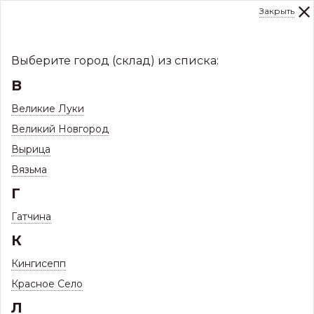
Закрыть
0
Склад:
Укажите город
8 (8112)
291-000
sale@centerkrovel.ru
Выберите город (склад) из списка:
В
Великие Луки
Великий Новгород
Вырица
Вязьма
Г
Гатчина
МЕНЮ
К
/
Каталог
/
Кровли
/
Кингисепп
Фальцевая кровля и комплектующие
/
Красное Село
Л
Фальцевая кровля Барн Хаус 475
/