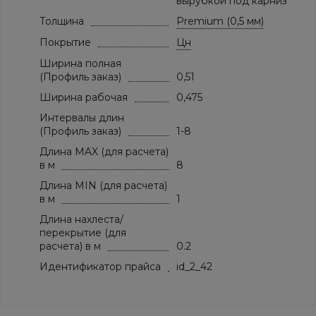
вырубкой под карниз
Толщина
Premium (0,5 мм)
Покрытие
Цн
Ширина полная
(Профиль заказ)
0,51
Ширина рабочая
0,475
Интервалы длин
(Профиль заказ)
1-8
Длина MAX (для расчета)
в м
8
Длина MIN (для расчета)
в м
1
Длина нахлеста/
перекрытие (для
расчета) в м
0.2
Идентификатор прайса
id_2_42