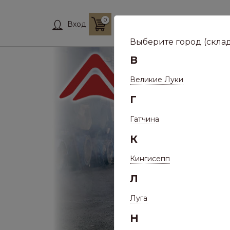
0
Склад:
Укажит
Вход
Выберите город (склад
В
Великие Луки
Г
Гатчина
К
Кингисепп
Л
Луга
Н