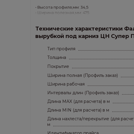
• Высота профиля,мм: 34,5
• Ширина полезная,мм: 475
• Ширина габаритная,мм: 510
• Длина,м: от 1 до 8
Технические характеристики Фал
• Вес,кг/м.кв.: 6.13
• Толщина листа,мм: Super Premium (0,65 мм)
вырубкой под карниз ЦН Супер 
• Покрытие: без покрытия
Тип профиля
Толщина
Покрытие
Ширина полная (Профиль заказ)
Ширина рабочая
Интервалы длин (Профиль заказ)
Длина MAX (для расчета) в м
Длина MIN (для расчета) в м
Длина нахлеста/перекрытие (для расчет
м
Идентификатор прайса