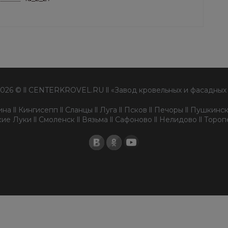
2026 © ll CENTERKROVEL.RU ll «Завод кровельных и фасадных
а ll Кингисепп ll Сланцы ll Луга ll Псков ll Печоры ll Пушкински
ие Луки ll Смоленск ll Вязьма ll Сафоново ll Нелидово ll Торо