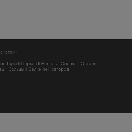
 систем»
е Горы ll Порхов ll Невель ll Опочка ll Остров ll
пец ll Сольцы ll Великий Новгород