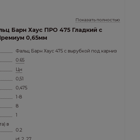
Показать полностью
ьц Барн Хаус ПРО 475 Гладкий с
Премиум 0,65мм
Фальц Барн Хаус 475 с вырубкой под карниз
0.65
Цн
0,51
0,475
1-8
8
1
а) в
0.2
id_2_27