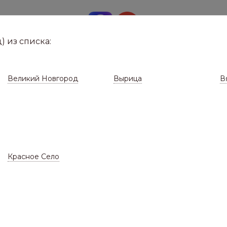
8 (8112)
291-0
е город
) из списка:
Великий Новгород
Вырица
В
Красное Село