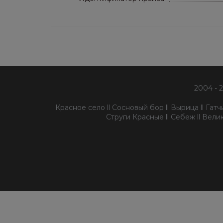
2004 - 
Красное село ll Сосновый бор ll Вырица ll Гатчин
Струги Красные ll Себеж ll Велик